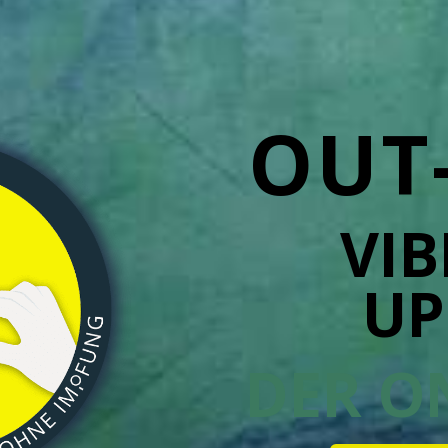
OUT
VI
UP
DER O